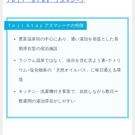
Ｔｏｊｉ Ｓｔａｙ アズマシーナ
Ｔｏｊｉ Ｓｔａｙ アズマシーナの特徴
豊富温泉街の中心にあり、通い湯治を前提とした長
期滞在型の宿泊施設
ラジウム温泉ではなく、油分を含む含よう素−ナトリ
ウム−塩化物泉の「天然オイルバス」に毎日通える環
境
キッチン・洗濯機付き客室で、自炊しながら数日〜
数週間の湯治滞在がしやすい