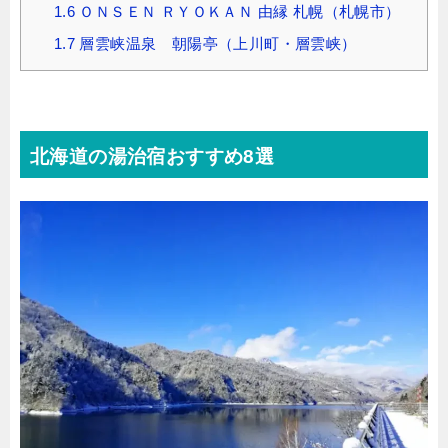
1.6
ＯＮＳＥＮ ＲＹＯＫＡＮ 由縁 札幌（札幌市）
1.7
層雲峡温泉 朝陽亭（上川町・層雲峡）
北海道の湯治宿おすすめ8選