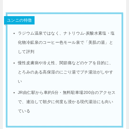
ユンニの特徴
ラジウム温泉ではなく、ナトリウム‐炭酸水素塩・塩
化物冷鉱泉のコーヒー色モール泉で「美肌の湯」と
して評判
慢性皮膚病や冷え性、関節痛などのケアを目的に、
とろみのある高保湿のにごり湯でプチ湯治がしやす
い
JR由仁駅から車約5分・無料駐車場200台のアクセス
で、連泊して朝夕に何度も浸かる現代湯治にも向い
ている