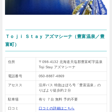
Ｔｏｊｉ Ｓｔａｙ アズマシーナ（豊富温泉／豊
富町）
住所
〒098-4132 北海道天塩郡豊富町字温泉
Toji Stay アズマシーナ
電話番号
050-8887-4869
アセスス
沿岸バス 特急はぼろ号「豊富温泉」の
りばより徒歩約２分
駐車場
有り ７台 無料 予約不要
口コミ
口コミの詳細はこちら