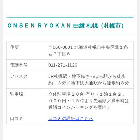
ＯＮＳＥＮ ＲＹＯＫＡＮ 由縁 札幌（札幌市）
住所
〒060-0001 北海道札幌市中央区北１条
西７丁目６
電話番号
011-271-1126
アセスス
JR札幌駅・地下鉄さっぽろ駅から徒歩
約１３分／地下鉄大通駅から徒歩約８分
駐車場
立体駐車場２０台 有り（１泊１台２，
０００円・１５時より先着順／満車時は
近隣コインパーキングを案内）
口コミ
口コミの詳細はこちら