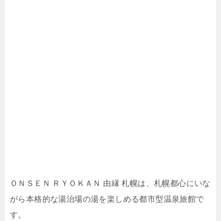
ＯＮＳＥＮ ＲＹＯＫＡＮ 由縁 札幌は、札幌都心にいな
がら本格的な湯治場の湯を楽しめる都市型温泉旅館で
す。