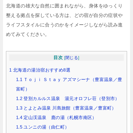
北海道の雄大な自然に囲まれながら、身体をゆっくり
整える拠点を探している方は、どの宿が自分の症状や
ライフスタイルに合うのかをイメージしながら読み進
めてみてください。
目次
[
閉じる
]
1
北海道の湯治宿おすすめ8選
1.1
Ｔｏｊｉ Ｓｔａｙ アズマシーナ（豊富温泉／豊
富町）
1.2
登別カルルス温泉 湯元オロフレ荘（登別市）
1.3
とよとみ温泉 川島旅館（豊富温泉／豊富町）
1.4
定山渓温泉 鹿の湯（札幌市南区）
1.5
ユンニの湯（由仁町）