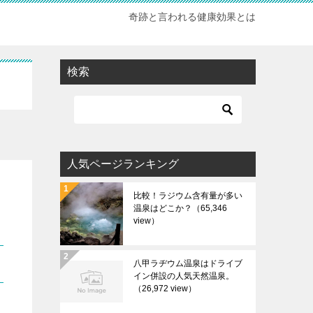
奇跡と言われる健康効果とは
検索
人気ページランキング
比較！ラジウム含有量が多い
温泉はどこか？
（65,346
view）
八甲ラヂウム温泉はドライブ
イン併設の人気天然温泉。
（26,972 view）