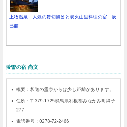
上牧温泉 人気の貸切風呂と炭火山里料理の宿 辰
巳館
蛍雪の宿 尚文
概要：釈迦の霊泉からは少し距離があります。
住所：〒379-1725群馬県利根郡みなかみ町綱子
277
電話番号：0278-72-2466