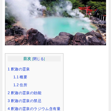
目次
[
閉じる
]
1
釈迦の霊泉
1.1
概要
1.2
住所
2
釈迦の霊泉の効能
3
釈迦の霊泉の禁忌
4
釈迦の霊泉のラジウム含有量