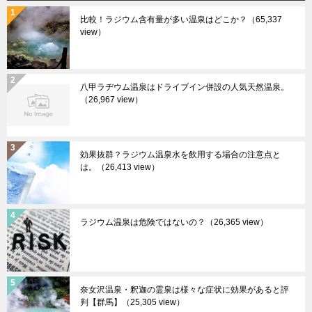
比較！ラジウム含有量が多い温泉はどこか？
（65,337
view）
八甲ラヂウム温泉はドライブイン併設の人気天然温泉。
（26,967 view）
効果抜群？ラジウム温泉水を飲用する場合の注意点と
は。
（26,413 view）
ラジウム温泉は危険ではないの？
（26,365 view）
奈女沢温泉・釈迦の霊泉は様々な症状に効果があると評
判【群馬】
（25,305 view）