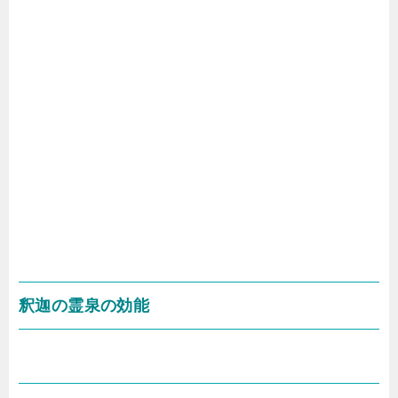
釈迦の霊泉の効能